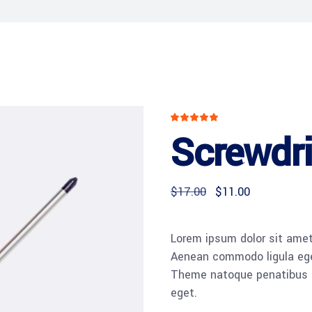
Bewertet
1
mit
Screwdri
5.00
von
5,
basierend
auf
Kundenbewertun
Ursprünglicher
Aktueller
$
17.00
$
11.00
Preis
Preis
war:
ist:
$17.00
$11.00.
Lorem ipsum dolor sit amet,
Aenean commodo ligula ege
Theme natoque penatibus et
eget.