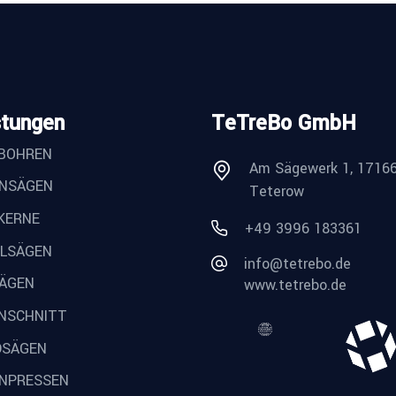
stungen
TeTreBo GmbH
BOHREN
Am Sägewerk 1, 1716
NSÄGEN
Teterow
KERNE
+49 3996 183361
ELSÄGEN
info@tetrebo.de
SÄGEN
www.tetrebo.de
NSCHNITT
SÄGEN
NPRESSEN