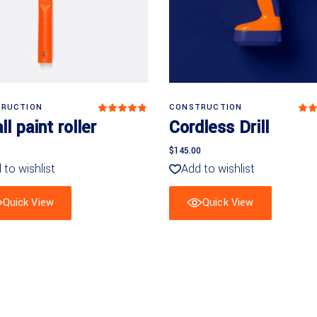
In den Warenkorb
In den Warenkorb
RUCTION
CONSTRUCTION
tet
Bewertet
mit
m
l paint roller
Cordless Drill
5.00
4
von 5
v
5
$
145.00
 to wishlist
Add to wishlist
Quick View
Quick View