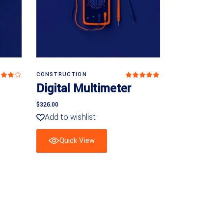
In den Warenkorb
CONSTRUCTION
Bewertet
Bewertet
it
mit
Digital Multimeter
.00
5.00
on
von 5
$
326.00
Add to wishlist
Quick View