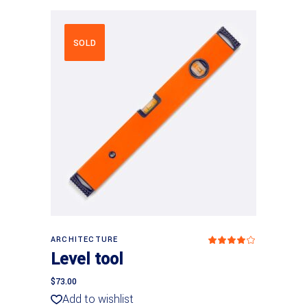
SOLD
Weiterlesen
ARCHITECTURE
Bewer
mit
Level tool
4.00
von
5
$
73.00
Add to wishlist