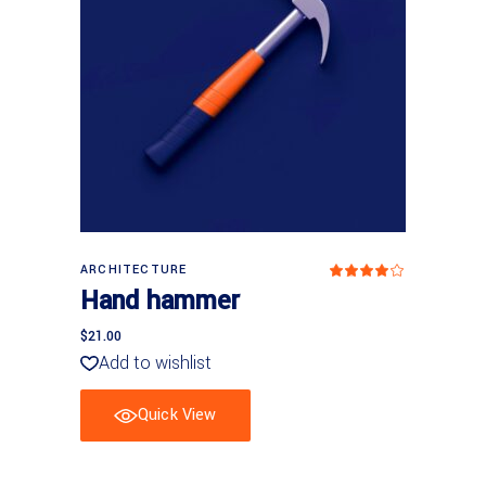
In den Warenkorb
ARCHITECTURE
Bewer
mit
Hand hammer
4.00
von
5
$
21.00
Add to wishlist
Quick View