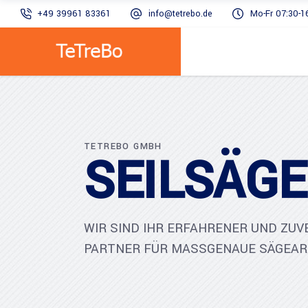
+49 39961 83361
info@tetrebo.de
Mo-Fr 07:30-1
TETREBO GMBH
SEILSÄG
WIR SIND IHR ERFAHRENER UND ZUV
PARTNER FÜR MASSGENAUE SÄGEARBE