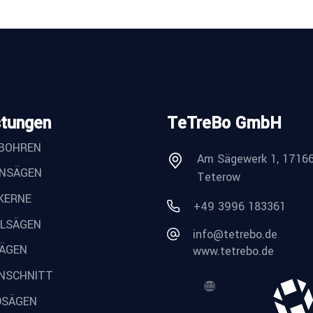
stungen
TeTreBo GmbH
BOHREN
Am Sägewerk 1, 1716
NSÄGEN
Teterow
KERNE
+49 3996 183361
ELSÄGEN
info@tetrebo.de
SÄGEN
www.tetrebo.de
NSCHNITT
SÄGEN