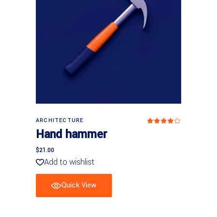
In den Warenkorb
ARCHITECTURE
Bewer
mit
Hand hammer
4.00
von
5
$
21.00
Add to wishlist
Quick View