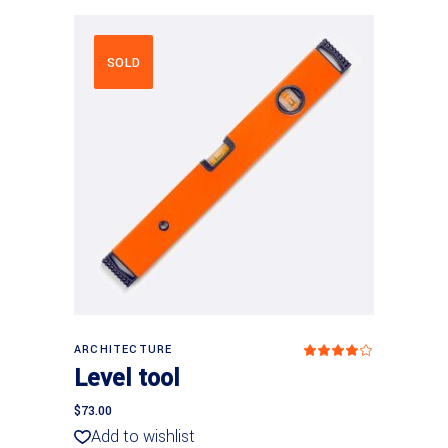
SOLD
Weiterlesen
ARCHITECTURE
Bewer
mit
Level tool
4.00
von
5
$
73.00
Add to wishlist